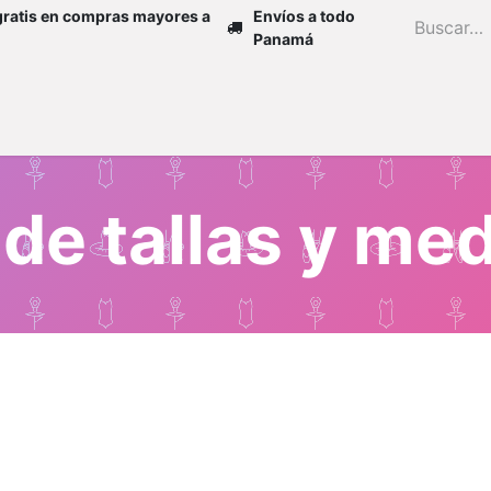
gratis en compras mayores a
Envíos a todo
Panamá
Inicio
Zapatos
Mujer
Niña
H
 de tallas y me