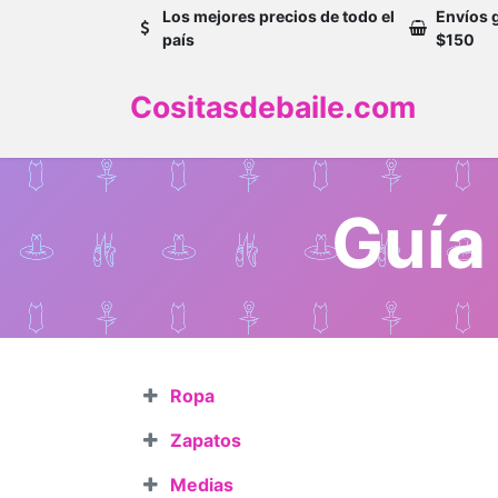
Los mejores precios de todo el
Envíos 
país
$150
Cositasdebaile.com
Guía
Ropa
Zapatos
Medias