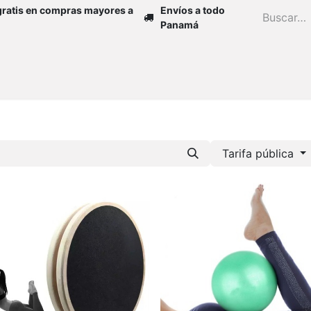
gratis en compras mayores a
Envíos a todo
Panamá
Inicio
Zapatos
Mujer
Niña
H
Tarifa pública