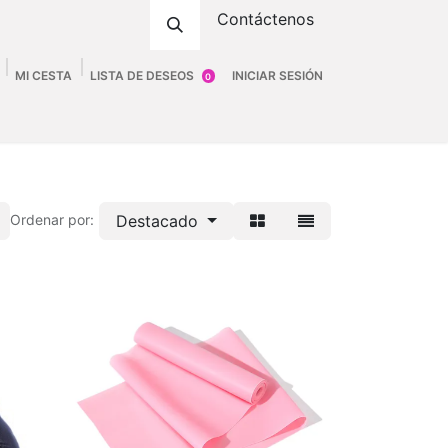
Contáctenos
MI CESTA
LISTA DE DESEOS
INICIAR SESIÓN
0
ombre
Accesorios
Fittings
Tienda
Destacado
Ordenar por: