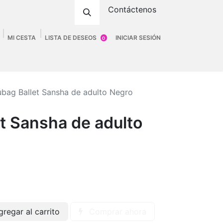
Contáctenos
MI CESTA
LISTA DE DESEOS
INICIAR SESIÓN
0
ombre
Accesorios
Fittings
Tienda
ubag Ballet Sansha de adulto Negro
t Sansha de adulto
regar al carrito
Comprar ahora