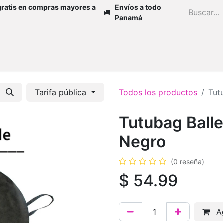
gratis en compras mayores a
Envíos a todo
Panamá
Inicio
Zapatos
Mujer
Niña
H
Tarifa pública
Todos los productos
Tut
Tutubag Balle
Negro
(0 reseña)
$
54.99
Ag