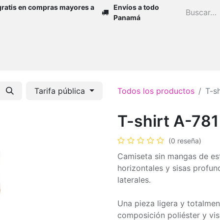
gratis en compras mayores a
Envíos a todo
Panamá
Inicio
Zapatos
Mujer
Niña
H
Tarifa pública
Todos los productos
T-s
T-shirt A-781
(0 reseña)
Camiseta sin mangas de est
horizontales y sisas profu
laterales.
Una pieza ligera y totalmen
composición poliéster y vi