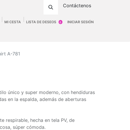
Contáctenos
MI CESTA
LISTA DE DESEOS
INICIAR SESIÓN
0
ombre
Accesorios
Fittings
Tienda
hirt A-781
ilo único y super moderno, con hendiduras
ndas en la espalda, además de aberturas
te respirable, hecha en tela PV, de
scosa, súper cómoda.