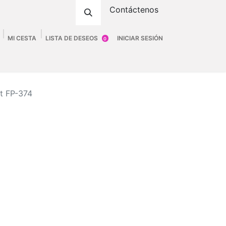
Contáctenos
MI CESTA
LISTA DE DESEOS
INICIAR SESIÓN
0
ombre
Accesorios
Fittings
Tienda
rt FP-374