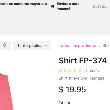
gratis en compras mayores a
Envíos a todo
Panamá
Inicio
Zapatos
Mujer
Niña
H
Tarifa pública
Todos los productos
Shi
Shirt FP-374
(0 reseña)
Shirt trinys Sing mangas
$
19.95
TALLA