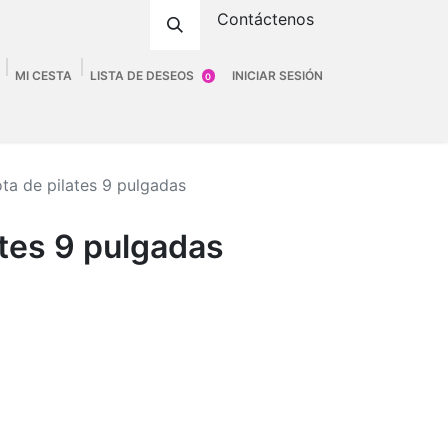
Contáctenos
MI CESTA
LISTA DE DESEOS
INICIAR SESIÓN
0
ombre
Accesorios
Fittings
Tienda
ota de pilates 9 pulgadas
ates 9 pulgadas