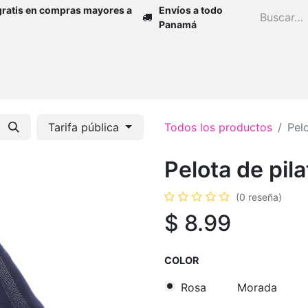
gratis en compras mayores a
Envíos a todo
Panamá
Inicio
Zapatos
Mujer
Niña
H
Tarifa pública
Todos los productos
Pel
Pelota de pil
(0 reseña)
$
8.99
COLOR
Rosa
Morada