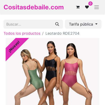
0
Cositasdebaile.com
Tarifa pública
Todos los productos
Leotardo RDE2704
¡Nuevo!