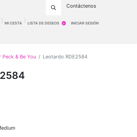
Contáctenos
MI CESTA
LISTA DE DESEOS
INICIAR SESIÓN
0
ombre
Accesorios
Fittings
Tienda
er Peck & Be You
Leotardo RDE2584
E2584
edium