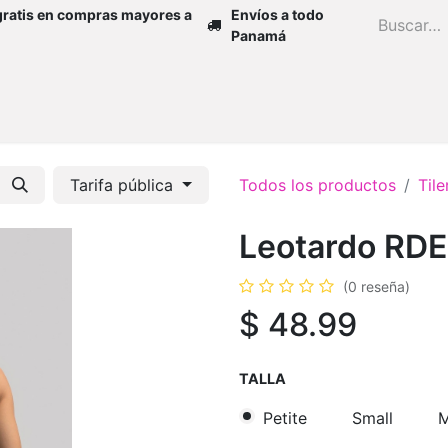
gratis en compras mayores a
Envíos a todo
Panamá
Inicio
Zapatos
Mujer
Niña
H
Tarifa pública
Todos los productos
Til
Leotardo RD
(0 reseña)
$
48.99
TALLA
Petite
Small
M