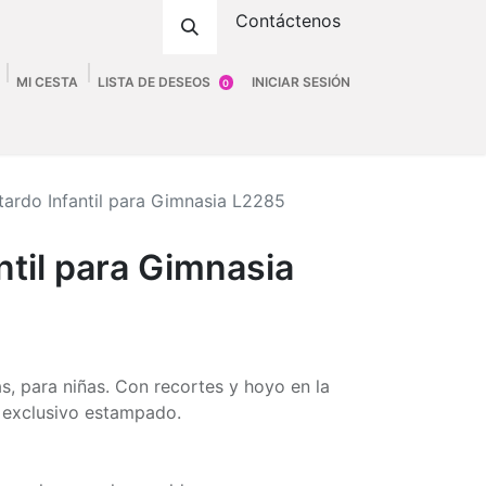
Contáctenos
MI CESTA
LISTA DE DESEOS
INICIAR SESIÓN
0
ombre
Accesorios
Fittings
Tienda
tardo Infantil para Gimnasia L2285
ntil para Gimnasia
as, para niñas. Con recortes y hoyo en la
 exclusivo estampado.