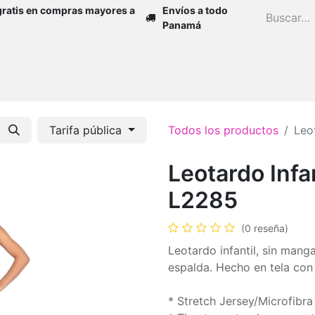
gratis en compras mayores a
Envíos a todo
Panamá
Inicio
Zapatos
Mujer
Niña
H
Tarifa pública
Todos los productos
Leo
Leotardo Infa
L2285
(0 reseña)
Leotardo infantil, sin mang
espalda. Hecho en tela con
* Stretch Jersey/Microfibra