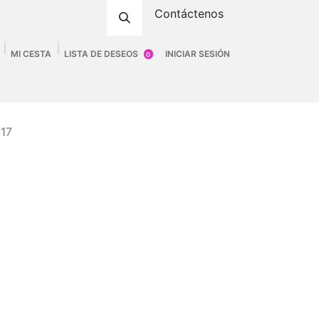
Contáctenos
MI CESTA
LISTA DE DESEOS
INICIAR SESIÓN
0
ombre
Accesorios
Fittings
Tienda
217