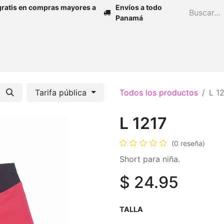
gratis en compras mayores a
Envíos a todo
Panamá
Inicio
Zapatos
Mujer
Niña
H
Tarifa pública
Todos los productos
L 1
L 1217
(0 reseña)
Short para niña.
$
24.95
TALLA