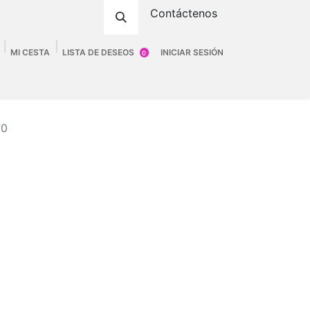
Contáctenos
MI CESTA
LISTA DE DESEOS
INICIAR SESIÓN
0
ombre
Accesorios
Fittings
Tienda
70