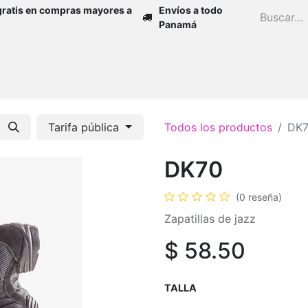
gratis en compras mayores a
Envíos a todo
Panamá
Inicio
Zapatos
Mujer
Niña
H
Tarifa pública
Todos los productos
DK
DK70
(0 reseña)
Zapatillas de jazz
$
58.50
TALLA