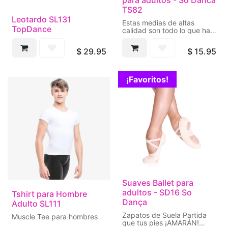
para adultos - So Danca
TS82
Leotardo SL131
Estas medias de altas
TopDance
calidad son todo lo que has
buscado para tus clases y
presentaciones. Las
$
29.95
$
15.95
ofrecemos en 2 tallas y
diferentes colores para que
combinen en el tono
perfecto de sus zapatillas
¡Favoritos!
de danza.
Suaves Ballet para
adultos - SD16 So
Tshirt para Hombre
Dança
Adulto SL111
Zapatos de Suela Partida
Muscle Tee para hombres
que tus pies ¡AMARÁN!