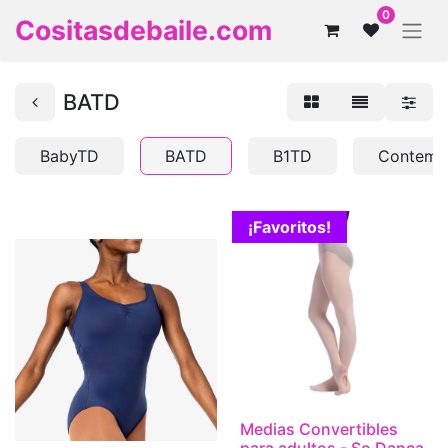
0
Cositasdebaile.com
BATD
BabyTD
BATD
B1TD
Contem
¡Favoritos!
Medias Convertibles