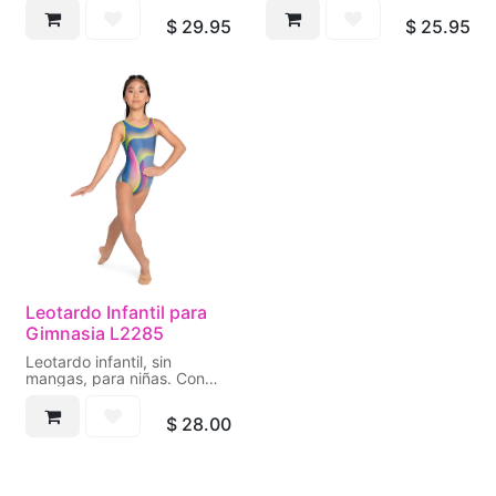
exclusivo estampado.
$
29.95
$
25.95
* Stretch Jersey
* Tirantes anchos y
exclusivo estampado
Leotardo Infantil para
Gimnasia L2285
Leotardo infantil, sin
mangas, para niñas. Con
recortes y hoyo en la
espalda. Hecho en tela con
$
28.00
exclusivo estampado.
* Stretch Jersey/Microfibra
* Tirantes estrechos,
recortes y hoyo en la