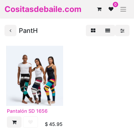
0
Cositasdebaile.com
PantH
Pantalón SD 1656
$
45.95